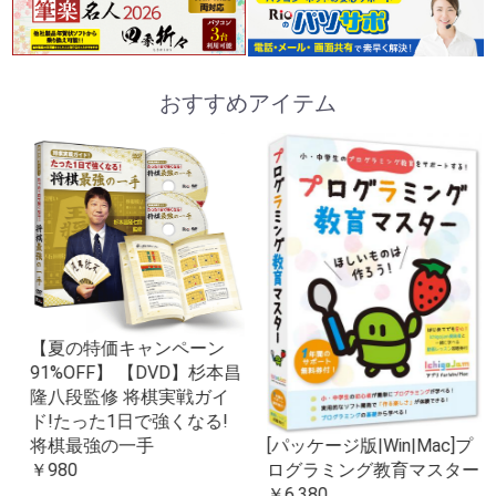
おすすめアイテム
【夏の特価キャンペーン
91%OFF】 【DVD】杉本昌
隆八段監修 将棋実戦ガイ
ド!たった1日で強くなる!
将棋最強の一手
[パッケージ版|Win|Mac]プ
￥980
ログラミング教育マスター
￥6,380