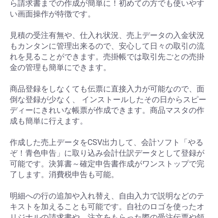
ら請求書までの作成が簡単に！初めての方でも使いやす
い画面操作が特徴です。
見積の受注有無や、仕入れ状況、売上データの入金状況
もカンタンに管理出来るので、安心して日々の取引の流
れを見ることができます。売掛帳では取引先ごとの売掛
金の管理も簡単にできます。
商品登録をしなくても伝票に直接入力が可能なので、面
倒な登録が少なく、 インストールしたその日からスピー
ディーにきれいな帳票が作成できます。商品マスタの作
成も簡単に行えます。
作成した売上データをCSV出力して、会計ソフト「やる
ぞ！青色申告」に取り込み会計仕訳データとして登録が
可能です。決算書～確定申告書作成がワンストップで完
了します。消費税申告も可能。
明細への行の追加や入れ替え、自由入力で説明などのテ
キストを加えることも可能です。自社のロゴを使ったオ
リジナルの請求書や、注文をもらった際の受注伝票や領